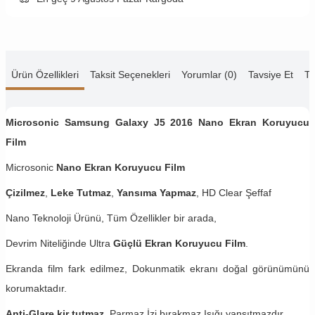
Ürün Özellikleri
Taksit Seçenekleri
Yorumlar (0)
Tavsiye Et
Te
Microsonic Samsung Galaxy J5 2016 Nano Ekran Koruyucu
Film
Microsonic
Nano Ekran Koruyucu Film
Çizilmez
,
Leke Tutmaz
,
Yansıma Yapmaz
, HD Clear Şeffaf
Nano Teknoloji Ürünü, Tüm Özellikler bir arada,
Devrim Niteliğinde Ultra
Güçlü Ekran Koruyucu Film
.
Ekranda film fark edilmez, Dokunmatik ekranı doğal görünümünü
korumaktadır.
Anti-Glare kir tutmaz.
Parmaz İzi bırakmaz,Işığı yansıtmazdır.