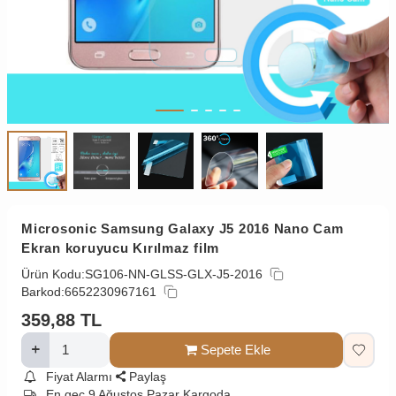
Microsonic Samsung Galaxy J5 2016 Nano Cam
Ekran koruyucu Kırılmaz film
Ürün Kodu:
SG106-NN-GLSS-GLX-J5-2016
Barkod:
6652230967161
359,88
TL
Sepete Ekle
Fiyat Alarmı
Paylaş
En geç 9 Ağustos Pazar Kargoda