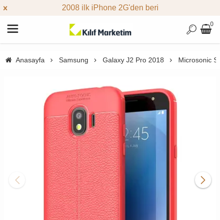
2008 ilk iPhone 2G'den beri
0
Anasayfa
Samsung
Galaxy J2 Pro 2018
Microsonic Sa