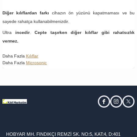
Diğer kılıflardan farkı
cihazın ön yüzünü kapatmaması ve bu
sayede rahatça kullanabilmenizdir.
Ultra
incedir
.
Cepte taşırken diğer kılıflar gibi rahatsızlık
vermez.
Daha Fazla
Kılıflar
Daha Fazla
Microsonic
facebook
instagram
twitt
HOBYAR MH. FINDIKÇI REMZİ SK. NO:5, KAT:4, D:401