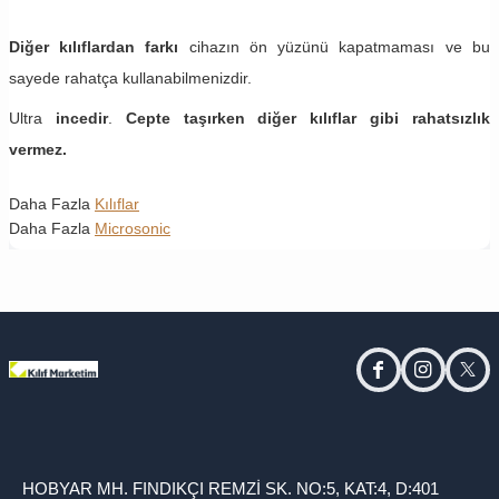
Diğer kılıflardan farkı
cihazın ön yüzünü kapatmaması ve bu
sayede rahatça kullanabilmenizdir.
Ultra
incedir
.
Cepte taşırken diğer kılıflar gibi rahatsızlık
vermez.
Daha Fazla
Kılıflar
Daha Fazla
Microsonic
facebook
instagram
twitt
HOBYAR MH. FINDIKÇI REMZİ SK. NO:5, KAT:4, D:401