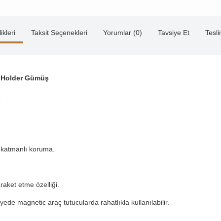
ikleri
Taksit Seçenekleri
Yorumlar (0)
Tavsiye Et
Tesl
g Holder Gümüş
.
t katmanlı koruma.
aket etme özelliği.
de magnetic araç tutucularda rahatlıkla kullanılabilir.