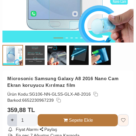
Microsonic Samsung Galaxy A8 2016 Nano Cam
Ekran koruyucu Kırılmaz film
Ürün Kodu:
SG106-NN-GLSS-GLX-A8-2016
Barkod:
6652230967239
359,88
TL
Sepete Ekle
Fiyat Alarmı
Paylaş
En geç 7 Ağustos Cuma Kargoda