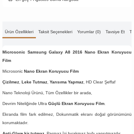
Ürün Özellikleri
Taksit Seçenekleri
Yorumlar (0)
Tavsiye Et
Te
Microsonic Samsung Galaxy A8 2016 Nano Ekran Koruyucu
Film
Microsonic
Nano Ekran Koruyucu Film
Çizilmez
,
Leke Tutmaz
,
Yansıma Yapmaz
, HD Clear Şeffaf
Nano Teknoloji Ürünü, Tüm Özellikler bir arada,
Devrim Niteliğinde Ultra
Güçlü Ekran Koruyucu Film
.
Ekranda film fark edilmez, Dokunmatik ekranı doğal görünümünü
korumaktadır.
Anti-Glare kir tutmaz.
Parmaz İzi bırakmaz,Işığı yansıtmazdır.