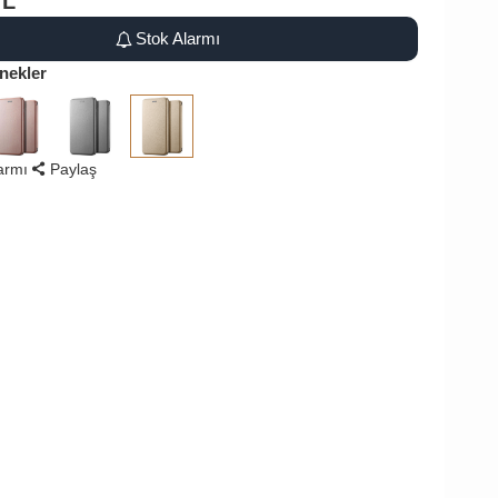
TL
Stok Alarmı
nekler
larmı
Paylaş