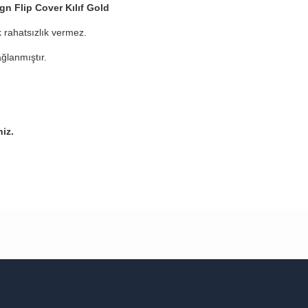
n Flip Cover Kılıf Gold
 rahatsızlık vermez.
ğlanmıştır.
niz.