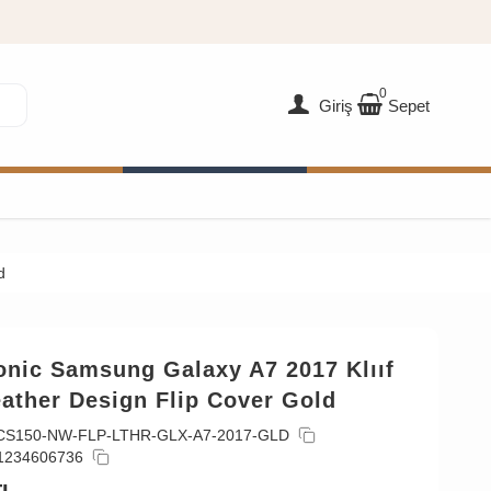
0
Giriş
Sepet
d
onic Samsung Galaxy A7 2017 Klııf
ather Design Flip Cover Gold
CS150-NW-FLP-LTHR-GLX-A7-2017-GLD
1234606736