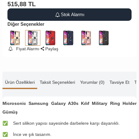
515,88
TL
Stok Alarmı
Diğer Seçenekler
Fiyat Alarmı
Paylaş
Ürün Özellikleri
Taksit Seçenekleri
Yorumlar (0)
Tavsiye Et
Te
Microsonic Samsung Galaxy A30s Kılıf Military Ring Holder
Gümüş
✅
Sert silikon yapısı sayesinde darbelere karşı dayanıklı.
✅
İnce ve şık tasarım.