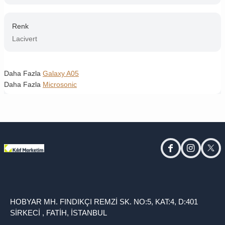
Renk
Lacivert
Daha Fazla
Galaxy A05
Daha Fazla
Microsonic
facebook
instagram
twitt
HOBYAR MH. FINDIKÇI REMZİ SK. NO:5, KAT:4, D:401
SİRKECİ , FATİH, İSTANBUL