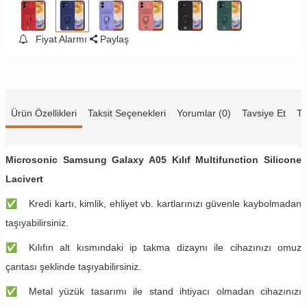
Fiyat Alarmı
Paylaş
Ürün Özellikleri
Taksit Seçenekleri
Yorumlar (0)
Tavsiye Et
Te
Microsonic Samsung Galaxy A05 Kılıf Multifunction Silicone
Lacivert
✅
Kredi kartı, kimlik, ehliyet vb. kartlarınızı güvenle kaybolmadan
taşıyabilirsiniz.
✅
Kılıfın alt kısmındaki ip takma dizaynı ile cihazınızı omuz
çantası şeklinde taşıyabilirsiniz.
✅
Metal yüzük tasarımı ile stand ihtiyacı olmadan cihazınızı