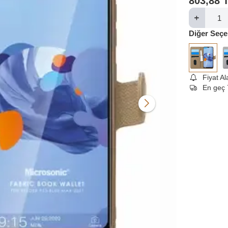
803,88
Diğer Seçe
Fiyat A
En geç