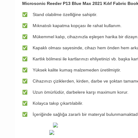
Microsonic Reeder P13 Blue Max 2021 Kılıf Fabric Book
✅
Stand olabilme özelliğine sahiptir.
✅
Mıknatıslı kapatma kopçası ile rahat kullanım.
✅
Mükemmel kalıp, cihazınızla eşleşen harika bir dizayn
✅
Kapaklı olması sayesinde, cihazı hem önden hem arka
✅
Kartlık bölmesi ile kartlarınızı ehliyetinizi vb. başka kar
✅
Yüksek kalite kumaş malzemeden üretilmiştir.
✅
Cihazınızı çiziklerden, kirden, darbe ve şoktan tamam
✅
Uzun ömürlüdür, darbelere karşı maximum korur.
✅
Kolayca takıp çıkartılabilir.
✅
İçeriğinde sağlığa zararlı bir materyal bulunmamaktadı