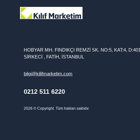
HOBYAR MH. FINDIKÇI REMZİ SK. NO:5, KAT:4, D:40
SİRKECİ , FATİH, İSTANBUL
bilgi@kilifmarketim.com
0212 511 6220
2026
© Copyright. Tüm hakları saklıdır.