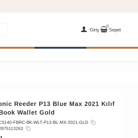
0
Giriş
Sepet
nic Reeder P13 Blue Max 2021 Kılıf
 Book Wallet Gold
CS140-FBRC-BK-WLT-P13-BL-MX-2021-GLD
2875113263