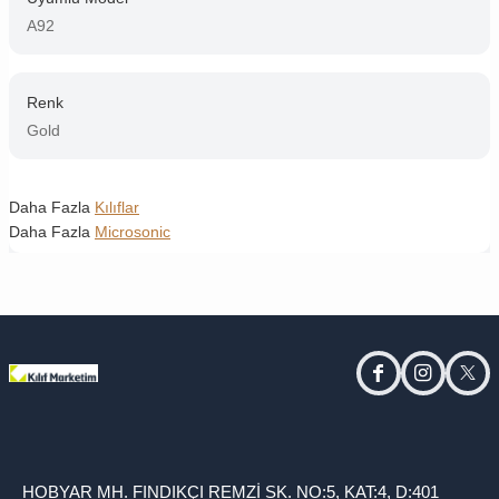
A92
Renk
Gold
Daha Fazla
Kılıflar
Daha Fazla
Microsonic
facebook
instagram
twitt
HOBYAR MH. FINDIKÇI REMZİ SK. NO:5, KAT:4, D:401