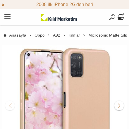
2008 ilk iPhone 2G'den beri
0
Anasayfa
Oppo
A92
Kılıflar
Microsonic Matte Sili