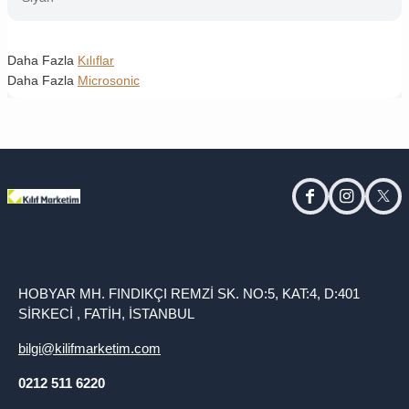
Daha Fazla
Kılıflar
Daha Fazla
Microsonic
facebook
instagram
twitt
HOBYAR MH. FINDIKÇI REMZİ SK. NO:5, KAT:4, D:401
SİRKECİ , FATİH, İSTANBUL
bilgi@kilifmarketim.com
0212 511 6220