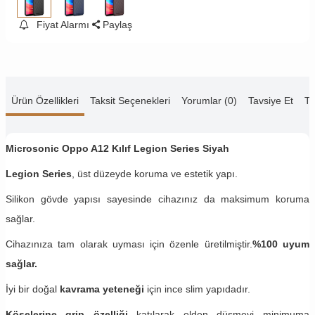
Fiyat Alarmı
Paylaş
Ürün Özellikleri
Taksit Seçenekleri
Yorumlar (0)
Tavsiye Et
Te
Microsonic Oppo A12 Kılıf Legion Series Siyah
Legion Series
, üst düzeyde koruma ve estetik yapı.
Silikon gövde yapısı sayesinde cihazınız da maksimum koruma
sağlar.
Cihazınıza tam olarak uyması için özenle üretilmiştir.
%100 uyum
sağlar.
İyi bir doğal
kavrama yeteneği
için ince slim yapıdadır.
Köşelerine grip özelliği
katılarak elden düşmeyi minimuma