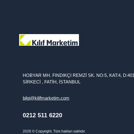
HOBYAR MH. FINDIKÇI REMZİ SK. NO:5, KAT:4, D:40
SİRKECİ , FATİH, İSTANBUL
bilgi@kilifmarketim.com
0212 511 6220
2026
© Copyright. Tüm hakları saklıdır.