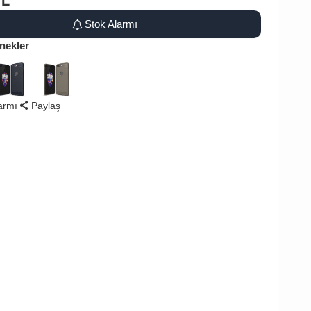
TL
Stok Alarmı
nekler
larmı
Paylaş