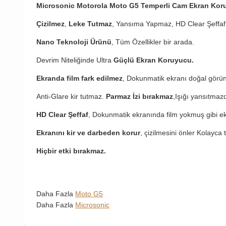
Microsonic Motorola Moto G5 Temperli Cam Ekran Kor
Çizilmez
,
Leke Tutmaz
, Yansıma Yapmaz, HD Clear Şeffaf
Nano Teknoloji Ürünü
, Tüm Özellikler bir arada.
Devrim Niteliğinde Ultra
Güçlü Ekran Koruyucu.
Ekranda film fark edilmez
, Dokunmatik ekranı doğal görü
Anti-Glare kir tutmaz.
Parmaz İzi bırakmaz
,Işığı yansıtmazd
HD Clear Şeffaf
, Dokunmatik ekranında film yokmuş gibi ekra
Ekranını kir ve darbeden korur
, çizilmesini önler Kolayca ta
Hiçbir etki bırakmaz.
Daha Fazla
Moto G5
Daha Fazla
Microsonic