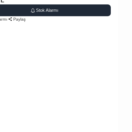
TL
Stok Alarmı
larmı
Paylaş