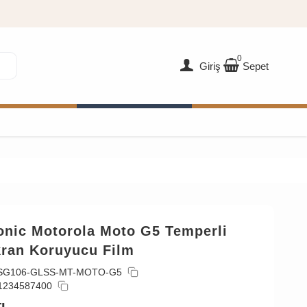
0
Giriş
Sepet
onic Motorola Moto G5 Temperli
ran Koruyucu Film
SG106-GLSS-MT-MOTO-G5
1234587400