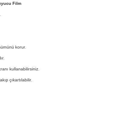
uyucu Film
.
nümünü korur.
ır.
nı kullanabilirsiniz.
kıp çıkartılabilir.