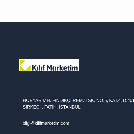
HOBYAR MH. FINDIKÇI REMZİ SK. NO:5, KAT:4, D:40
SİRKECİ , FATİH, İSTANBUL
bilgi@kilifmarketim.com