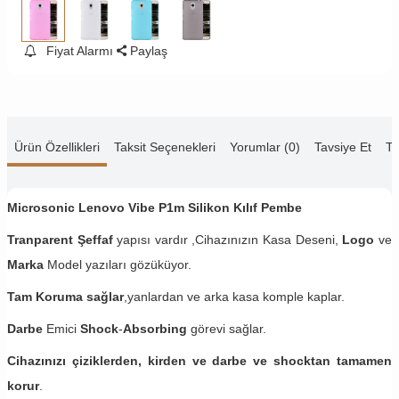
Fiyat Alarmı
Paylaş
Ürün Özellikleri
Taksit Seçenekleri
Yorumlar (0)
Tavsiye Et
Te
Microsonic Lenovo Vibe P1m Silikon Kılıf Pembe
Tranparent Şeffaf
yapısı vardır ,Cihazınızın Kasa Deseni,
Logo
ve
Marka
Model yazıları gözüküyor.
Tam Koruma sağlar
,yanlardan ve arka kasa komple kaplar.
Darbe
Emici
Shock
-
Absorbing
görevi sağlar.
Cihazınızı çiziklerden, kirden ve darbe ve shocktan tamamen
korur
.