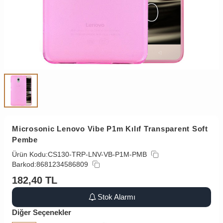
Microsonic Lenovo Vibe P1m Kılıf Transparent Soft
Pembe
Ürün Kodu:
CS130-TRP-LNV-VB-P1M-PMB
Barkod:
8681234586809
182,40
TL
Stok Alarmı
Diğer Seçenekler