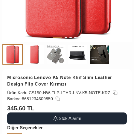
Microsonic Lenovo K5 Note Klııf Slim Leather
Design Flip Cover Kırmızı
Ürün Kodu:
CS150-NW-FLP-LTHR-LNV-K5-NOTE-KRZ
Barkod:
8681234609850
345,60
TL
Stok Alarmı
Diğer Seçenekler