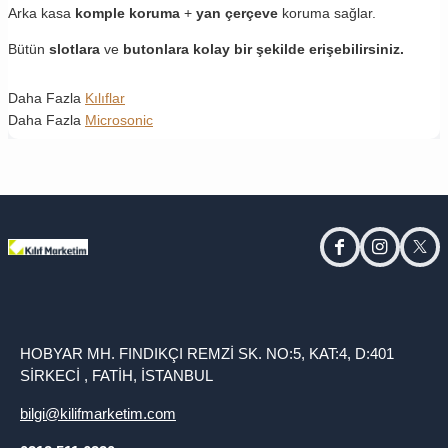
Arka kasa
komple koruma
+
yan çerçeve
koruma sağlar.
Bütün
slotlara
ve
butonlara kolay bir şekilde erişebilirsiniz.
Daha Fazla
Kılıflar
Daha Fazla
Microsonic
facebook
instagram
twitt
HOBYAR MH. FINDIKÇI REMZİ SK. NO:5, KAT:4, D:401
SİRKECİ , FATİH, İSTANBUL
bilgi@kilifmarketim.com