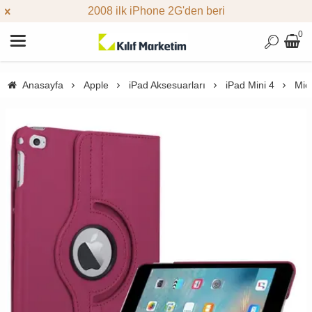
2008 ilk iPhone 2G'den beri
0
Anasayfa
Apple
iPad Aksesuarları
iPad Mini 4
Micr