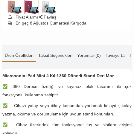
Fiyat Alarmı
Paylaş
En geç 8 Ağustos Cumartesi Kargoda
Ürün Özellikleri
Taksit Seçenekleri
Yorumlar (0)
Tavsiye Et
Te
Microsonic iPad Mini 4 Kılıf 360 Dönerli Stand Deri Mor
✅
360 Derece özelliği ve kaymaz oluk tasarımı ile çok
fonksiyonlu kullanıma sahiptir.
✅
Cihazı yatay veya dikey konumda ayarlamak kolaydır, kolay
yazma, okuma ve görüntüleme için uygun stand konumları.
✅
Cihaz üzerindeki tüm fonksiyonel tuş ve slotlara erişimi
kolaydır.