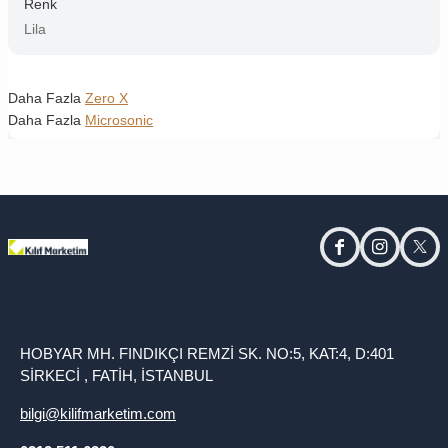
Renk
Lila
Daha Fazla
Zero X
Daha Fazla
Microsonic
facebook
instagram
twitt
HOBYAR MH. FINDIKÇI REMZİ SK. NO:5, KAT:4, D:401
SİRKECİ , FATİH, İSTANBUL
bilgi@kilifmarketim.com