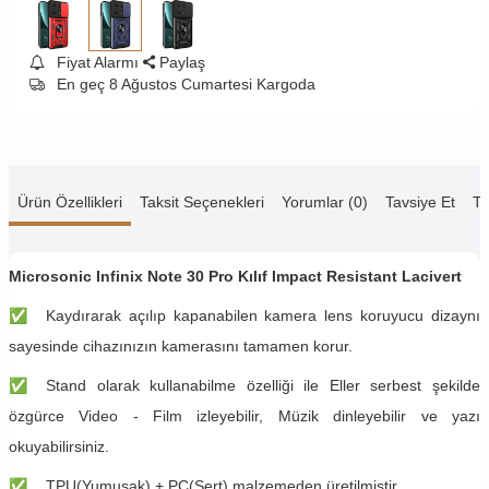
Fiyat Alarmı
Paylaş
En geç 8 Ağustos Cumartesi Kargoda
Ürün Özellikleri
Taksit Seçenekleri
Yorumlar (0)
Tavsiye Et
Te
Microsonic Infinix Note 30 Pro Kılıf Impact Resistant Lacivert
✅
Kaydırarak açılıp kapanabilen kamera lens koruyucu dizaynı
sayesinde cihazınızın kamerasını tamamen korur.
✅
Stand olarak kullanabilme özelliği ile Eller serbest şekilde
özgürce Video - Film izleyebilir, Müzik dinleyebilir ve yazı
okuyabilirsiniz.
✅
TPU(Yumuşak) + PC(Sert) malzemeden üretilmiştir.