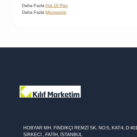
Daha Fazla
Hot 10 Play
Daha Fazla
Microsonic
HOBYAR MH. FINDIKÇI REMZİ SK. NO:5, KAT:4, D:40
SİRKECİ , FATİH, İSTANBUL