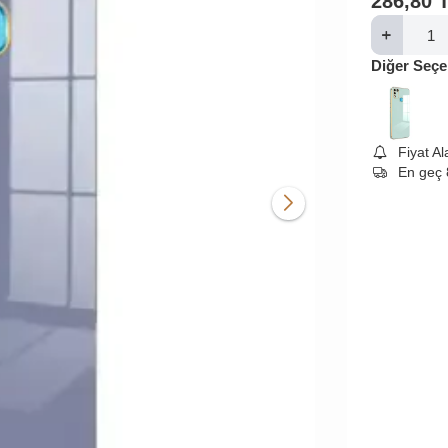
286,80
Diğer Seçe
Fiyat A
En geç 