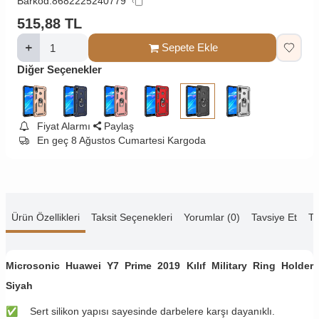
Barkod:
8682225240779
515,88
TL
Sepete Ekle
Diğer Seçenekler
Fiyat Alarmı
Paylaş
En geç 8 Ağustos Cumartesi Kargoda
Ürün Özellikleri
Taksit Seçenekleri
Yorumlar (0)
Tavsiye Et
Te
Microsonic Huawei Y7 Prime 2019 Kılıf Military Ring Holder
Siyah
✅
Sert silikon yapısı sayesinde darbelere karşı dayanıklı.