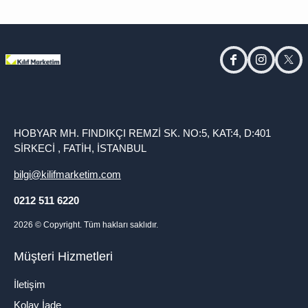
facebook
instagram
twitt
HOBYAR MH. FINDIKÇI REMZİ SK. NO:5, KAT:4, D:401
SİRKECİ , FATİH, İSTANBUL
bilgi@kilifmarketim.com
0212 511 6220
2026
© Copyright. Tüm hakları saklıdır.
Müşteri Hizmetleri
İletişim
Kolay İade