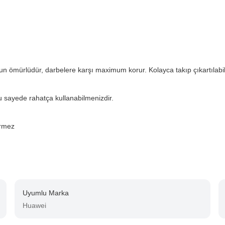
i
ömürlüdür, darbelere karşı maximum korur. Kolayca takıp çıkartılabili
u sayede rahatça kullanabilmenizdir.
rmez
Uyumlu Marka
Huawei