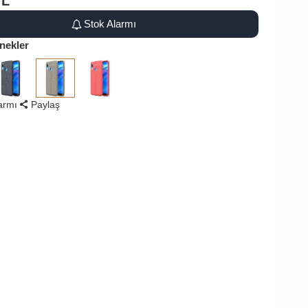
TL
Stok Alarmı
nekler
larmı
Paylaş