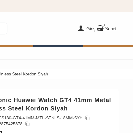
0
Giriş
Sepet
nless Steel Kordon Siyah
onic Huawei Watch GT4 41mm Metal
ss Steel Kordon Siyah
CS130-GT4-41MM-MTL-STNLS-18MM-SYH
2875425878