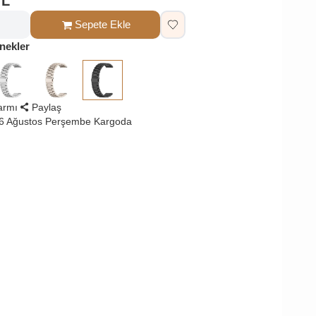
TL
Sepete Ekle
nekler
larmı
Paylaş
 6 Ağustos Perşembe Kargoda