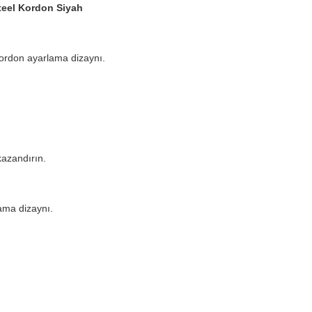
teel Kordon Siyah
 kordon ayarlama dizaynı.
kazandırın.
lama dizaynı.