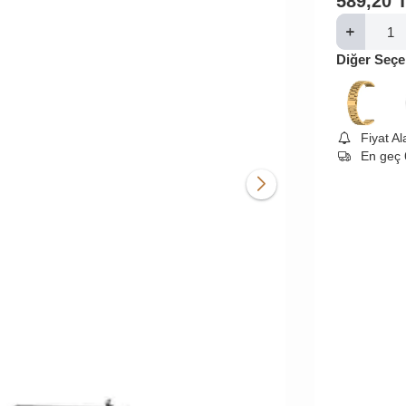
589,20
Diğer Seçe
Fiyat A
En geç