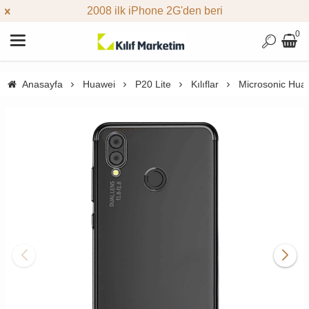
2008 ilk iPhone 2G'den beri
0
Anasayfa
Huawei
P20 Lite
Kılıflar
Microsonic Huawe