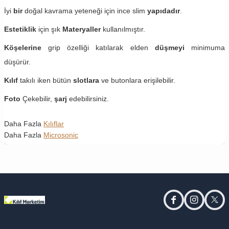
İyi
bir
doğal kavrama yeteneği için ince slim
yapıdadır
.
Estetiklik
için şık
Materyaller
kullanılmıştır.
Köşelerine
grip özelliği katılarak elden
düşmeyi
minimuma
düşürür.
Kılıf
takılı iken bütün
slotlara
ve butonlara erişilebilir.
Foto
Çekebilir,
şarj
edebilirsiniz.
Daha Fazla
Kılıflar
Daha Fazla
Microsonic
facebook
instagram
twitt