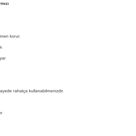
rmızı
amen korur.
r.
yar
ayede rahatça kullanabilmenizdir.
r.