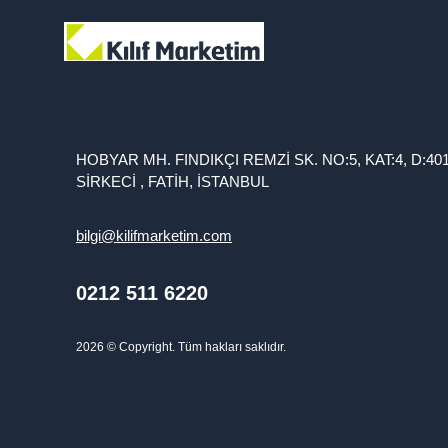
HOBYAR MH. FINDIKÇI REMZİ SK. NO:5, KAT:4, D:40
SİRKECİ , FATİH, İSTANBUL
bilgi@kilifmarketim.com
0212 511 6220
2026
© Copyright. Tüm hakları saklıdır.