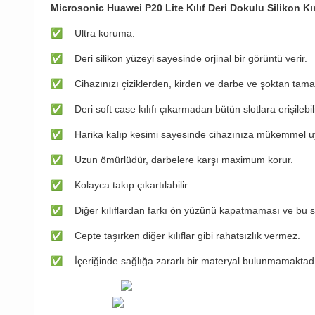
Microsonic Huawei P20 Lite Kılıf Deri Dokulu Silikon Kı
✅
Ultra koruma.​​​​​​​​​​​​​​​​​​​​​​​​​​​​​​​​​​​​​​​​​​​​​​​​​​​​​​​​
✅
Deri silikon yüzeyi sayesinde orjinal bir görüntü verir.
✅
Cihazınızı çiziklerden, kirden ve darbe ve şoktan tam
✅
Deri soft case kılıfı çıkarmadan bütün slotlara erişilebili
✅
Harika kalıp kesimi sayesinde cihazınıza mükemmel u
✅
Uzun ömürlüdür, darbelere karşı maximum korur.
✅
Kolayca takıp çıkartılabilir.
✅
Diğer kılıflardan farkı ön yüzünü kapatmaması ve bu s
✅
Cepte taşırken diğer kılıflar gibi rahatsızlık vermez.
✅
İçeriğinde sağlığa zararlı bir materyal bulunmamaktadı