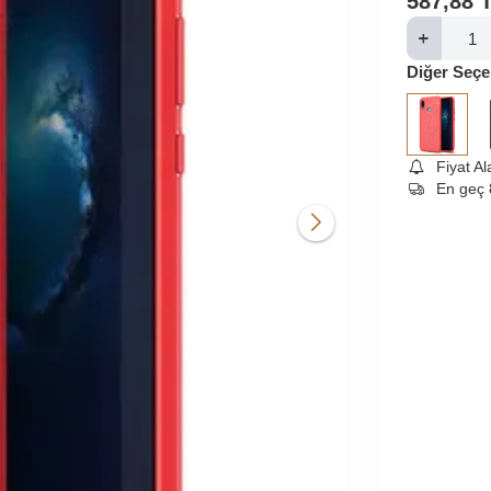
587,88
Diğer Seçe
Fiyat A
En geç 