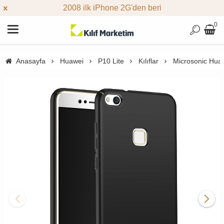
2008 ilk iPhone 2G'den beri
0
Anasayfa
Huawei
P10 Lite
Kılıflar
Microsonic Huaw