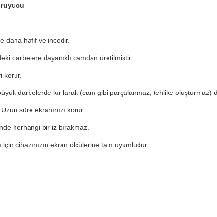
oruyucu
 daha hafif ve incedir.
deki darbelere dayanıklı camdan üretilmiştir.
i korur.
 büyük darbelerde kırılarak (cam gibi parçalanmaz, tehlike oluşturmaz) d
. Uzun süre ekranınızı korur.
inde herhangi bir iz bırakmaz.
için cihazınızın ekran ölçülerine tam uyumludur.