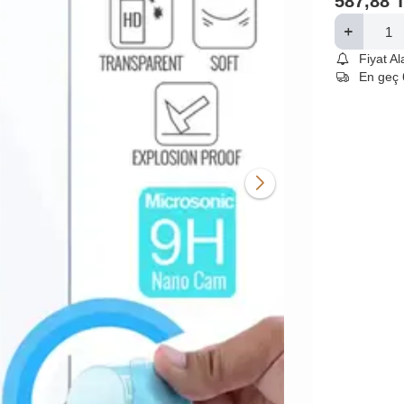
587,88
Fiyat A
En geç