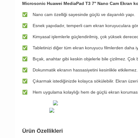
Microsonic Huawei MediaPad T3 7'' Nano Cam Ekran k
✅
Nano cam özelliği sayesinde güçlü ve dayanıklı yapı.
✅
​Esnek yapıdadır, temperli cam ekran koruyuculara göre
✅
​Kimyasal işlemlerle güçlendirilmiş, çok yüksek derece
✅
Tabletinizi diğer tüm ekran koruyucu filmlerden daha iy
✅
Bıçak, anahtar gibi keskin objelerle bile çizilmez. Çok
✅
​Dokunmatik ekranın hassasiyetini kesinlikle etkilemez
✅
​Çıkarmak istediğinizde kolayca sökülebilir. Ekran üzer
✅
​Hem uygulama kolaylığı hem de güçlü ekran koruması 
Ürün Özellikleri