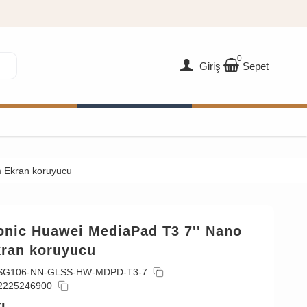
0
Giriş
Sepet
 Ekran koruyucu
onic Huawei MediaPad T3 7'' Nano
ran koruyucu
SG106-NN-GLSS-HW-MDPD-T3-7
2225246900