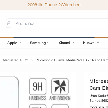
2008 ilk iPhone 2G'den beri
Apple
Samsung
Xiaomi
Huawei
MediaPad T3 7''
Microsonic Huawei MediaPad T3 7'' Nano Cam
Micros
Cam Ek
Ürün Kodu:
Barkod:
868