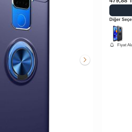
479,88
Diğer Seçe
Fiyat A