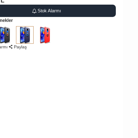
TL
Stok Alarmı
nekler
larmı
Paylaş