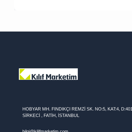
HOBYAR MH. FINDIKÇI REMZİ SK. NO:5, KAT:4, D:40
SİRKECİ , FATİH, İSTANBUL
bilgi@kilifmarketim.com