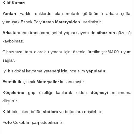
Kılıf Kırmızı
Yanları
Farklı renklerde olan metalik görünümlü arkası şeffaf
yumuşak Esnek Polyüretan
Materyalden
üretilmiştir.
Arka
tarafının transparan şeffaf yapısı sayesinde
cihazının
güzelliği
kaybolmaz.
Cihazınıza tam olarak uyması için özenle üretilmiştir.%100 uyum
sağlar.
İyi
bir
doğal kavrama yeteneği için ince slim
yapıdadır
.
Estetiklik
için şık
Materyaller
kullanılmıştır.
Köşelerine
grip özelliği katılarak elden
düşmeyi
minimuma
düşürür.
Kılıf
takılı iken bütün
slotlara
ve butonlara erişilebilir.
Foto
Çekebilir,
şarj
edebilirsiniz.