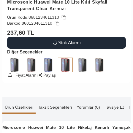
Microsonic Huawei Mate 10 Lite Kılıf Skyfall
Transparent Clear Kırmızı
Ürün Kodu:
8681234611310
Barkod:
8681234611310
237,60
TL
Stok Alarmı
Diğer Seçenekler
Fiyat Alarmı
Paylaş
Ürün Özellikleri
Taksit Seçenekleri
Yorumlar (0)
Tavsiye Et
Te
Microsonic Huawei Mate 10 Lite Nikelaj Kenarlı Yumuşak