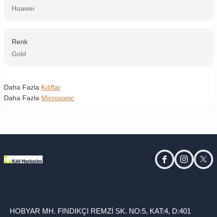
Huawei
Renk
Gold
Daha Fazla
Kılıflar
Daha Fazla
Microsonic
facebook
instagram
twitt
HOBYAR MH. FINDIKÇI REMZİ SK. NO:5, KAT:4, D:401