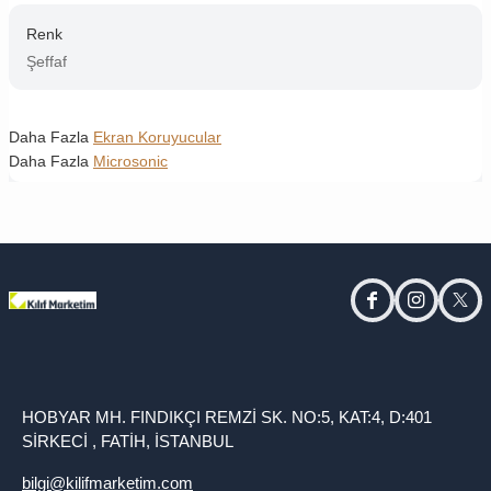
Renk
Şeffaf
Daha Fazla
Ekran Koruyucular
Daha Fazla
Microsonic
facebook
instagram
twitt
HOBYAR MH. FINDIKÇI REMZİ SK. NO:5, KAT:4, D:401
SİRKECİ , FATİH, İSTANBUL
bilgi@kilifmarketim.com