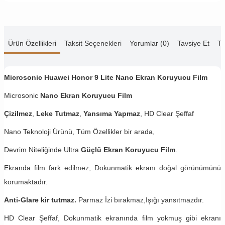
Ürün Özellikleri
Taksit Seçenekleri
Yorumlar (0)
Tavsiye Et
Te
Microsonic Huawei Honor 9 Lite Nano Ekran Koruyucu Film
Microsonic
Nano Ekran Koruyucu Film
Çizilmez
,
Leke Tutmaz
,
Yansıma Yapmaz
, HD Clear Şeffaf
Nano Teknoloji Ürünü, Tüm Özellikler bir arada,
Devrim Niteliğinde Ultra
Güçlü Ekran Koruyucu Film
.
Ekranda film fark edilmez, Dokunmatik ekranı doğal görünümünü
korumaktadır.
Anti-Glare kir tutmaz.
Parmaz İzi bırakmaz,Işığı yansıtmazdır.
HD Clear Şeffaf, Dokunmatik ekranında film yokmuş gibi ekranı