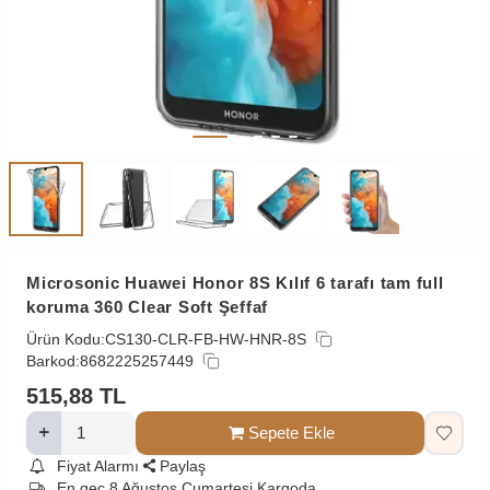
Microsonic Huawei Honor 8S Kılıf 6 tarafı tam full
koruma 360 Clear Soft Şeffaf
Ürün Kodu:
CS130-CLR-FB-HW-HNR-8S
Barkod:
8682225257449
515,88
TL
Sepete Ekle
Fiyat Alarmı
Paylaş
En geç 8 Ağustos Cumartesi Kargoda