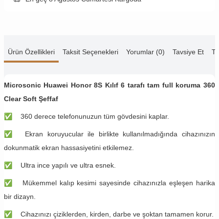
Ürün Özellikleri
Taksit Seçenekleri
Yorumlar (0)
Tavsiye Et
Te
Microsonic Huawei Honor 8S Kılıf 6 tarafı tam full koruma 360
Clear Soft Şeffaf
✅
360 derece telefonunuzun tüm gövdesini kaplar.
✅
Ekran koruyucular ile birlikte kullanılmadığında cihazınızın
dokunmatik ekran hassasiyetini etkilemez.
✅
Ultra ince yapılı ve ultra esnek.
✅
Mükemmel kalıp kesimi sayesinde cihazınızla eşleşen harika
bir dizayn.
✅
Cihazınızı çiziklerden, kirden, darbe ve şoktan tamamen korur.