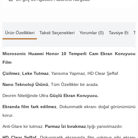
Ürün Özellikleri
Taksit Seçenekleri
Yorumlar (0)
Tavsiye Et
Te
Microsonic Huawei Honor 10 Temperli Cam Ekran Koruyucu
Film
Çizilmez
,
Leke Tutmaz
, Yansıma Yapmaz, HD Clear Şeffaf.
Nano Teknoloji Ürünü
, Tüm Özellikler bir arada.
Devrim Niteliğinde Ultra
Güçlü Ekran Koruyucu.
Ekranda film fark edilmez
, Dokunmatik ekranı doğal görünümünü
korur.
Anti-Glare kir tutmaz.
Parmaz İzi bırakmaz
,Işığı yansıtmazdır.
HD Clear Şeffaf
, Dokunmatik ekranında film yokmuş gibi ekranı