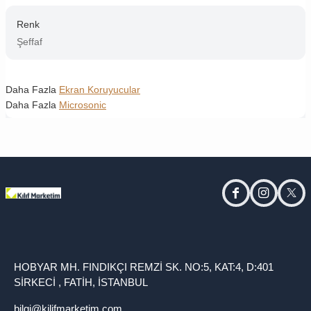
Renk
Şeffaf
Daha Fazla
Ekran Koruyucular
Daha Fazla
Microsonic
facebook
instagram
twitt
HOBYAR MH. FINDIKÇI REMZİ SK. NO:5, KAT:4, D:401
SİRKECİ , FATİH, İSTANBUL
bilgi@kilifmarketim.com