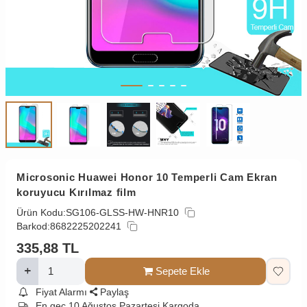
Microsonic Huawei Honor 10 Temperli Cam Ekran
koruyucu Kırılmaz film
Ürün Kodu:
SG106-GLSS-HW-HNR10
Barkod:
8682225202241
335,88
TL
Sepete Ekle
Fiyat Alarmı
Paylaş
En geç 10 Ağustos Pazartesi Kargoda