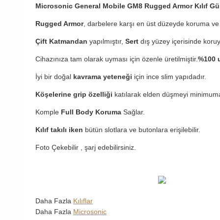
Microsonic General Mobile GM8 Rugged Armor Kılıf G
Rugged Armor
, darbelere karşı en üst düzeyde koruma ve 
Çift Katmandan
yapılmıştır,
Sert
dış yüzey içerisinde koru
Cihazınıza tam olarak uyması için özenle üretilmiştir.
%100 u
İyi bir doğal
kavrama yeteneği
için ince slim yapıdadır.
Köşelerine grip özelliği
katılarak elden düşmeyi minimuma
Komple
Full Body Koruma
Sağlar.
Kılıf takılı iken
bütün slotlara ve butonlara erişilebilir.
Foto Çekebilir , şarj edebilirsiniz.
Daha Fazla
Kılıflar
Daha Fazla
Microsonic