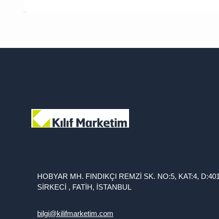
HOBYAR MH. FINDIKÇI REMZİ SK. NO:5, KAT:4, D:40
SİRKECİ , FATİH, İSTANBUL
bilgi@kilifmarketim.com