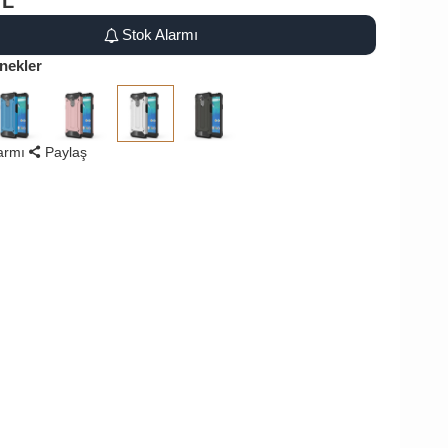
TL
Stok Alarmı
nekler
larmı
Paylaş