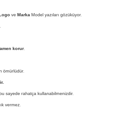
Logo
ve
Marka
Model yazıları gözüküyor.
.
mamen korur
.
n ömürlüdür.
ir.
u sayede rahatça kullanabilmenizdir.
zlık vermez.