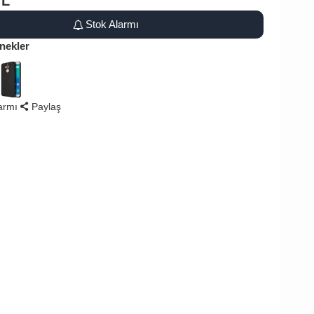
TL
Stok Alarmı
nekler
larmı
Paylaş