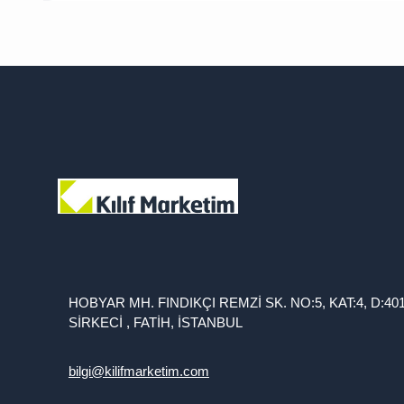
HOBYAR MH. FINDIKÇI REMZİ SK. NO:5, KAT:4, D:40
SİRKECİ , FATİH, İSTANBUL
bilgi@kilifmarketim.com