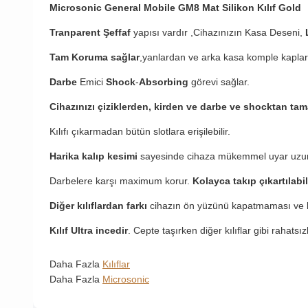
Microsonic General Mobile GM8 Mat Silikon Kılıf Gold
Tranparent Şeffaf
yapısı vardır ,Cihazınızın Kasa Deseni,
Tam Koruma sağlar
,yanlardan ve arka kasa komple kaplar
Darbe
Emici
Shock
-
Absorbing
görevi sağlar.
Cihazınızı çiziklerden, kirden ve darbe ve shocktan ta
Kılıfı çıkarmadan bütün slotlara erişilebilir.
Harika kalıp kesimi
sayesinde cihaza mükemmel uyar uzu
Darbelere karşı maximum korur.
Kolayca takıp çıkartılabil
Diğer kılıflardan farkı
cihazın ön yüzünü kapatmaması ve b
Kılıf Ultra incedir
. Cepte taşırken diğer kılıflar gibi rahatsı
Daha Fazla
Kılıflar
Daha Fazla
Microsonic