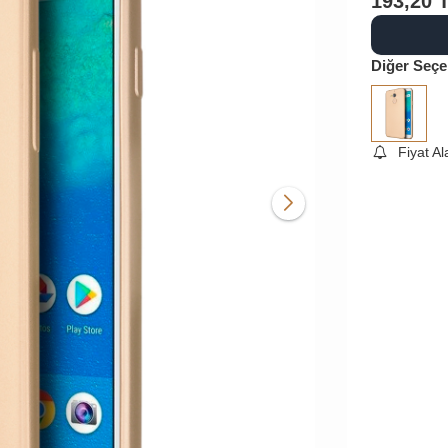
193,20
Diğer Seçe
Fiyat A