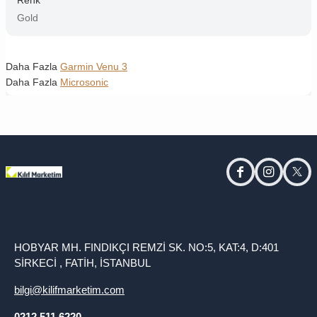
Gold
Daha Fazla
Garmin Venu 3
Daha Fazla
Microsonic
facebook
instagram
twitt
HOBYAR MH. FINDIKÇI REMZİ SK. NO:5, KAT:4, D:401
SİRKECİ , FATİH, İSTANBUL
bilgi@kilifmarketim.com
0212 511 6220