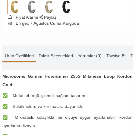
Fiyat Alarmı
Paylaş
En geç 7 Ağustos Cuma Kargoda
Ürün Özellikleri
Taksit Seçenekleri
Yorumlar (0)
Tavsiye Et
Te
Microsonic Garmin Forerunner 255S Milanese Loop Kordon
Gold
✅
​​Metal tel-örgü işlemeli sağlam tasarım.
✅
Bükülmelere ve kırılmalara dayanıklı.
✅
Mıknatıslı, kolaylıkla her ölçüye uygun ayarlanabilir kordon
ayarlama dizaynı