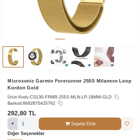
Microsonic Garmin Forerunner 255S Milanese Loop
Kordon Gold
Ürün Kodu:
CS130-FRNR-255S-MLN-LP-18MM-GLD
Barkod:
8682875425762
292,80
TL
Sepete Ekle
Diğer Seçenekler