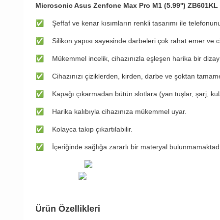
Microsonic Asus Zenfone Max Pro M1 (5.99'') ZB601KL Kı
✅
Şeffaf ve kenar kısımların renkli tasarımı ile telefonun
✅
Silikon yapısı sayesinde darbeleri çok rahat emer ve c
✅
Mükemmel incelik, cihazınızla eşleşen harika bir dizay
✅
Cihazınızı çiziklerden, kirden, darbe ve şoktan tamam
✅
Kapağı çıkarmadan bütün slotlara (yan tuşlar, şarj, kulaklı
✅
Harika kalıbıyla cihazınıza mükemmel uyar.
✅
Kolayca takıp çıkartılabilir.
✅
İçeriğinde sağlığa zararlı bir materyal bulunmamaktadı
Ürün Özellikleri