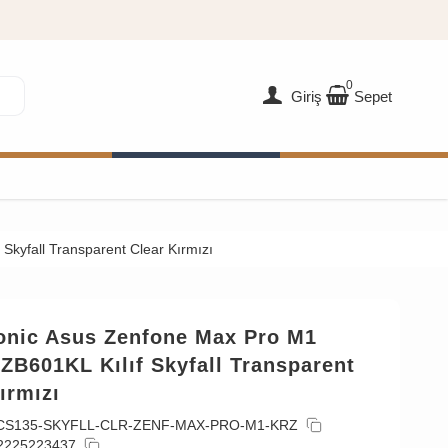
0
Giriş
Sepet
Skyfall Transparent Clear Kırmızı
onic Asus Zenfone Max Pro M1
) ZB601KL Kılıf Skyfall Transparent
ırmızı
CS135-SKYFLL-CLR-ZENF-MAX-PRO-M1-KRZ
2225223437