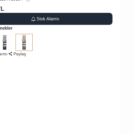
TL
Stok Alarmı
nekler
larmı
Paylaş