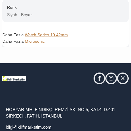
Renk
Siyah - Beyaz
Daha Fazla
Watch Series 10 42mm
Daha Fazla
Microsonic
facebook
instagram
twitt
HOBYAR MH. FINDIKÇI REMZİ SK. NO:5, KAT:4, D:401
SİRKECİ , FATİH, İSTANBUL
bilgi@kilifmarketim.com