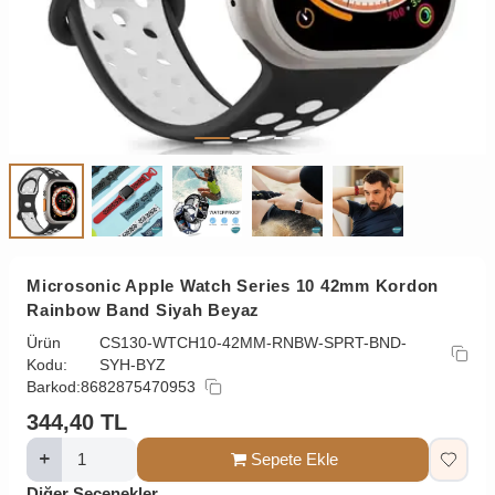
Microsonic Apple Watch Series 10 42mm Kordon
Rainbow Band Siyah Beyaz
Ürün
CS130-WTCH10-42MM-RNBW-SPRT-BND-
Kodu:
SYH-BYZ
Barkod:
8682875470953
344,40
TL
Sepete Ekle
Diğer Seçenekler