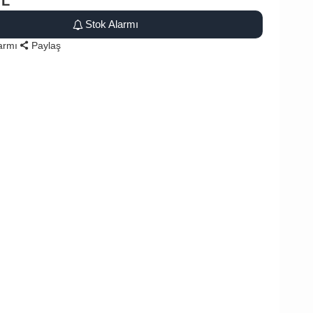
TL
Stok Alarmı
larmı
Paylaş