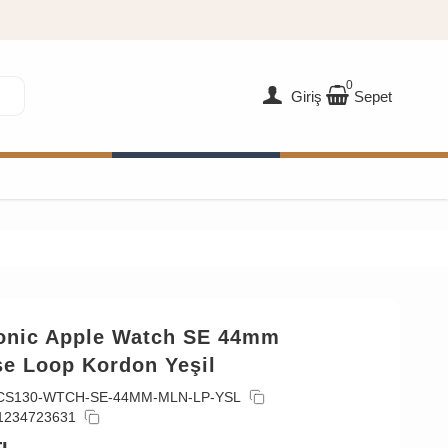
0
Giriş
Sepet
onic Apple Watch SE 44mm
se Loop Kordon Yeşil
CS130-WTCH-SE-44MM-MLN-LP-YSL
1234723631