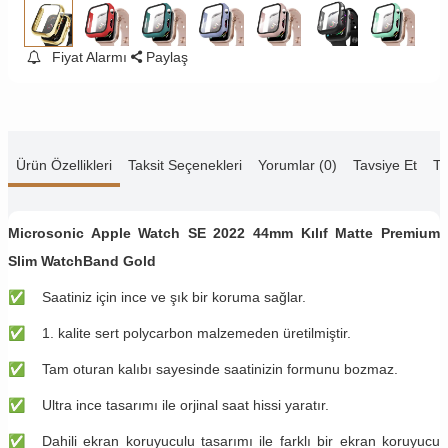
Fiyat Alarmı
Paylaş
Ürün Özellikleri
Taksit Seçenekleri
Yorumlar (0)
Tavsiye Et
Te
Microsonic Apple Watch SE 2022 44mm Kılıf Matte Premium
Slim WatchBand Gold
✅
​​Saatiniz için ince ve şık bir koruma sağlar.
✅
​​1. kalite sert polycarbon malzemeden üretilmiştir.
✅
​​Tam oturan kalıbı sayesinde saatinizin formunu bozmaz.
✅
​​Ultra ince tasarımı ile orjinal saat hissi yaratır.
✅
​​Dahili ekran koruyuculu tasarımı ile farklı bir ekran koruyucu