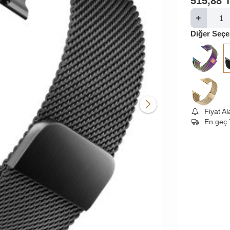
515,88
Diğer Seçe
Fiyat A
En geç