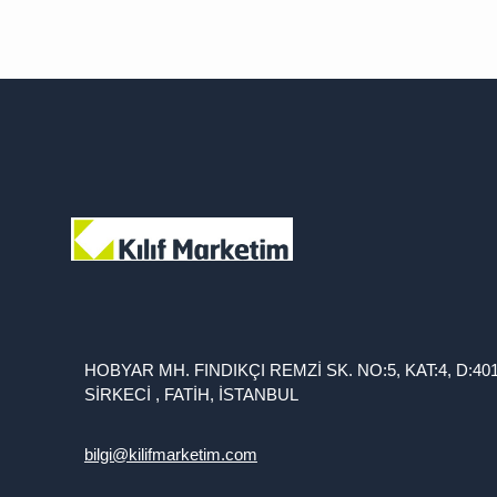
HOBYAR MH. FINDIKÇI REMZİ SK. NO:5, KAT:4, D:40
SİRKECİ , FATİH, İSTANBUL
bilgi@kilifmarketim.com