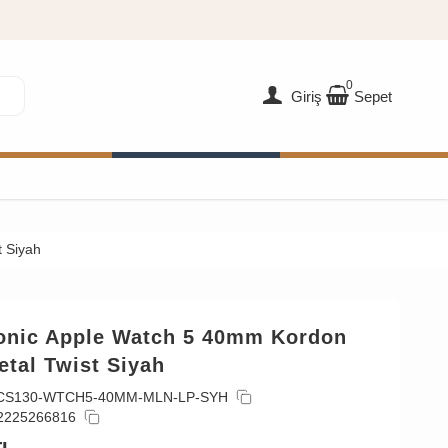
0
Giriş
Sepet
 Siyah
onic Apple Watch 5 40mm Kordon
tal Twist Siyah
CS130-WTCH5-40MM-MLN-LP-SYH
2225266816