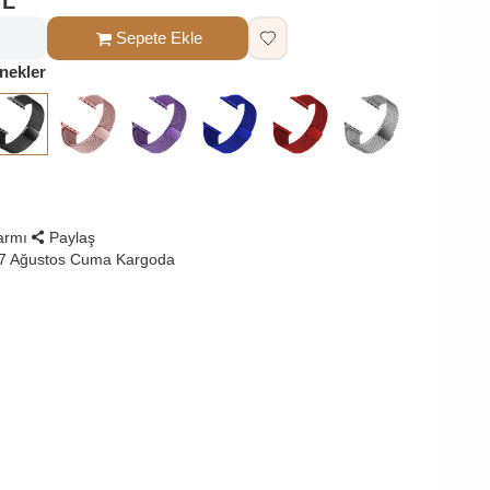
TL
Sepete Ekle
nekler
larmı
Paylaş
 7 Ağustos Cuma Kargoda