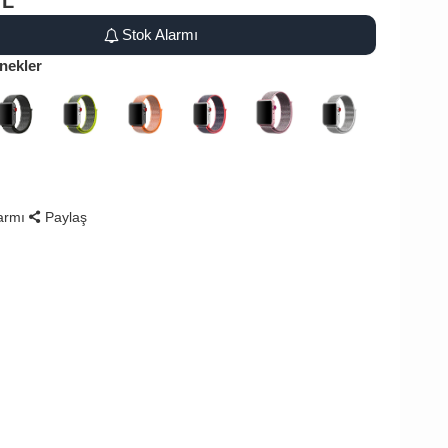
TL
Stok Alarmı
nekler
larmı
Paylaş