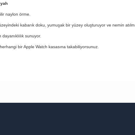
iyah
ilir naylon örme.
zeyindeki kabarık doku, yumuşak bir yüzey oluşturuyor ve nemin atılma
ün dayanıklılık sunuyor.
 herhangi bir Apple Watch kasasına takabiliyorsunuz.