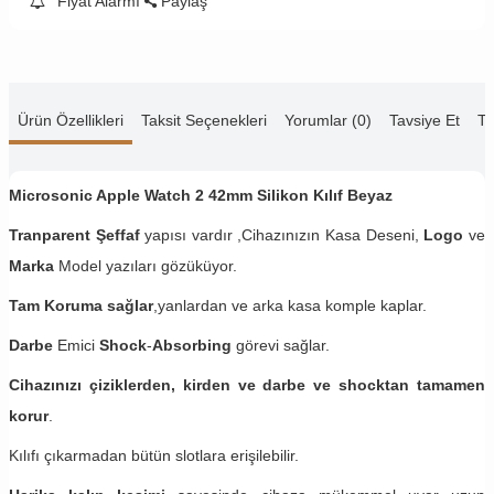
Fiyat Alarmı
Paylaş
Ürün Özellikleri
Taksit Seçenekleri
Yorumlar (0)
Tavsiye Et
Te
Microsonic Apple Watch 2 42mm Silikon Kılıf Beyaz
Tranparent Şeffaf
yapısı vardır ,Cihazınızın Kasa Deseni,
Logo
ve
Marka
Model yazıları gözüküyor.
Tam Koruma sağlar
,yanlardan ve arka kasa komple kaplar.
Darbe
Emici
Shock
-
Absorbing
görevi sağlar.
Cihazınızı çiziklerden, kirden ve darbe ve shocktan tamamen
korur
.
Kılıfı çıkarmadan bütün slotlara erişilebilir.