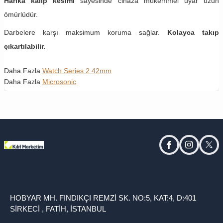
Harika kalıp kesimi
sayesinde cihaza mükemmel uyar uzun
ömürlüdür.
Darbelere karşı maksimum koruma sağlar.
Kolayca takıp
çıkartılabilir.
Daha Fazla
Watch Series 2 42mm
Daha Fazla
Microsonic
facebook
instagram
twitt
HOBYAR MH. FINDIKÇI REMZİ SK. NO:5, KAT:4, D:401
SİRKECİ , FATİH, İSTANBUL