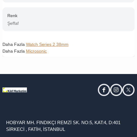
Renk
Şeffaf
Daha Fazla
Watch Series 2 38mm
Daha Fazla
Microsonic
facebook
instagram
twitt
HOBYAR MH. FINDIKÇI REMZİ SK. NO:5, KAT:4, D:401
SİRKECİ , FATİH, İSTANBUL