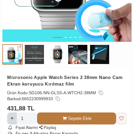
Microsonic Apple Watch Series 2 38mm Nano Cam
Ekran koruyucu Kırılmaz film
Ürün Kodu:
SG106-NN-GLSS-A-WTCH2-38MM
Barkod:
6652230999933
431,88
TL
Sepete Ekle
Fiyat Alarmı
Paylaş
En geç 9 Ağustos Pazar Kargoda