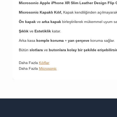
Microsonic Apple iPhone XR Slim Leather Design Flip C
Microsonic Kapaklı Kılıf,
Kapak kendiliğinden açılmayarak
Ön kapak
ve
arka kapak
birleştirilerek mükemmel uyum sa
Şıklık
ve
Estetiklik
katar.
Arka kasa
komple koruma
+
yan çerçeve
koruma sağlar.
Bütün
slotlara
ve
butonlara kolay bir şekilde erişebilirsi
Daha Fazla
Kılıflar
Daha Fazla
Microsonic