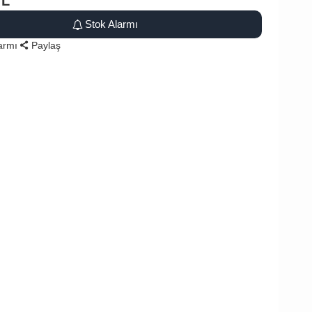
TL
Stok Alarmı
larmı
Paylaş