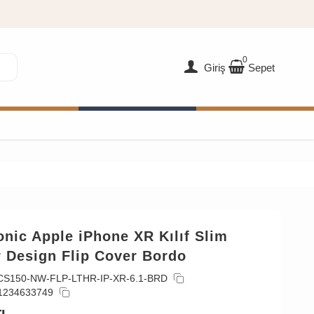
0
Giriş
Sepet
nic Apple iPhone XR Kılıf Slim
r Design Flip Cover Bordo
CS150-NW-FLP-LTHR-IP-XR-6.1-BRD
1234633749