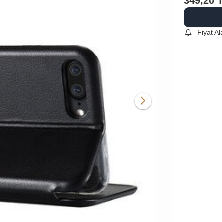
349,20
Fiyat A