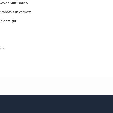
over Kılıf Bordo
 rahatsızlık vermez.
ğlanmıştır.
niz.