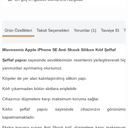
Ürün Özellikleri
Taksit Seçenekleri
Yorumlar (1)
Tavsiye Et
Te
Microsonic Apple iPhone SE Anti Shock Silikon Kılıf Şeffaf
Şeffaf yapısı
sayesinde sevdiklerinizin resimlerini yerleştirererek hiç
yanınızdan ayırmamış olursunuz.
Köşeler de yer alan kalınlaştırılmış silikon yapı.
Kılıfı çıkarmadan bütün slotlara erişilebilir.
Cihazınızı düşmelere karşı maksimum koruma sağlar.
Kılıfın şeffaf yapısı sayesinde cihazınızın görünümü
kapatmamaktadır.
Ekstra koruma sunan Anti Shock kılıf, düşmelere karşı maksimum