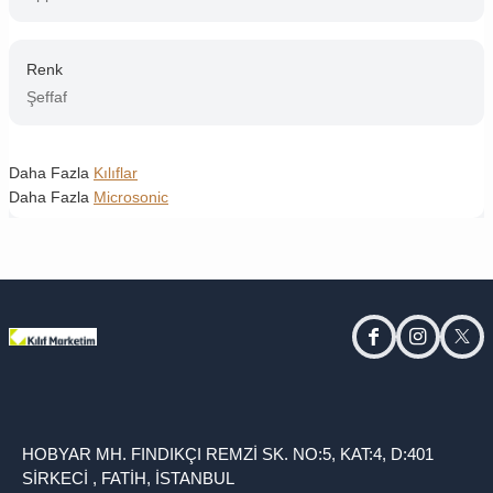
Renk
Şeffaf
Daha Fazla
Kılıflar
Daha Fazla
Microsonic
facebook
instagram
twitt
HOBYAR MH. FINDIKÇI REMZİ SK. NO:5, KAT:4, D:401
SİRKECİ , FATİH, İSTANBUL