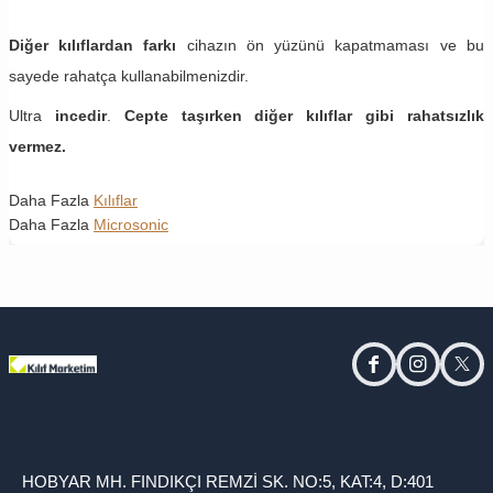
Diğer kılıflardan farkı
cihazın ön yüzünü kapatmaması ve bu
sayede rahatça kullanabilmenizdir.
Ultra
incedir
.
Cepte taşırken diğer kılıflar gibi rahatsızlık
vermez.
Daha Fazla
Kılıflar
Daha Fazla
Microsonic
facebook
instagram
twitt
HOBYAR MH. FINDIKÇI REMZİ SK. NO:5, KAT:4, D:401