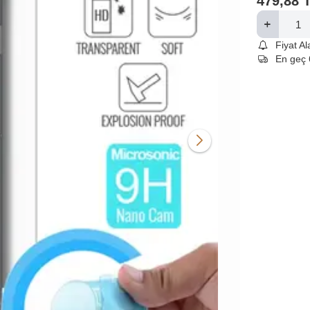
479,88
Fiyat A
En geç