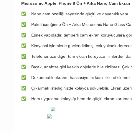
Microsonic Apple iPhone 8 Ön + Arka Nano Cam Ekran k
✅
​Nano cam özelliği sayesinde güçlü ve dayanıklı yapı.
✅
​Paket içeriğinde Ön + Arka Microsonic Nano Glass C
✅
​Esnek yapıdadır, temperli cam ekran koruyuculara göre
✅
​Kimyasal işlemlerle güçlendirilmiş, çok yüksek derece
✅
​Telefonunuzu diğer tüm ekran koruyucu filmlerden daha
✅
​Bıçak, anahtar gibi keskin objelerle bile çizilmez. Ç
✅
​Dokunmatik ekranın hassasiyetini kesinlikle etkilemez
✅
​Çıkarmak istediğinizde kolayca sökülebilir. Ekran üzer
✅
​Hem uygulama kolaylığı hem de güçlü ekran koruması 