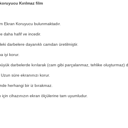
oruyucu Kırılmaz film
am Ekran Koruyucu bulunmaktadır.
 daha hafif ve incedir.
deki darbelere dayanıklı camdan üretilmiştir.
 iyi korur.
ok büyük darbelerde kırılarak (cam gibi parçalanmaz, tehlike oluşturmaz)
. Uzun süre ekranınızı korur.
inde herhangi bir iz bırakmaz.
için cihazınızın ekran ölçülerine tam uyumludur.