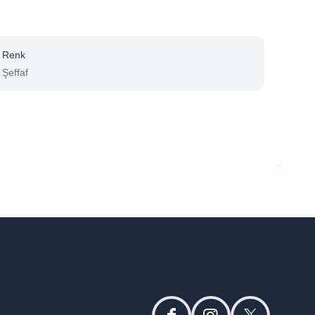
Renk
Şeffaf