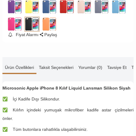
Fiyat Alarmı
Paylaş
Ürün Özellikleri
Taksit Seçenekleri
Yorumlar (0)
Tavsiye Et
Te
Microsonic Apple iPhone 8 Kılıf Liquid Lansman Silikon Siyah
✅
İçi Kadife Dışı Silikondur.
✅
Kılıfın içindeki yumuşak mikrofiber kadife astar çizilmeleri
önler.
✅
Tüm butonlara rahatlıkla ulaşabilirsiniz.